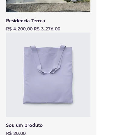
Residência Térrea
Preço normal
Preço promocional
R$ 4.200,00
R$ 3.276,00
Sou um produto
Preço
R$ 20,00